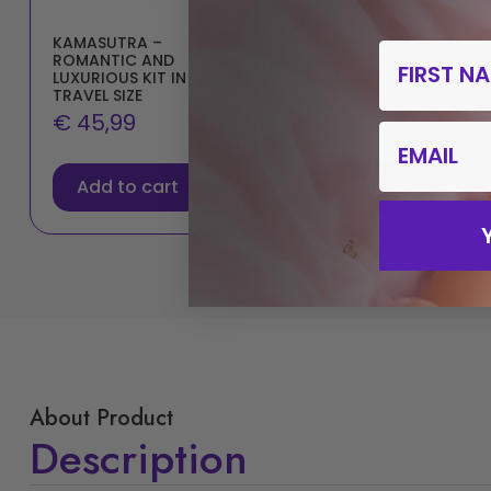
KAMASUTRA –
EXTASE SENSUAL –
First Nam
ROMANTIC AND
VOYAGE SENSUEL
LUXURIOUS KIT IN
CHEST
TRAVEL SIZE
€
23,99
€
45,99
email
Add to cart
Read more
About Product
Description