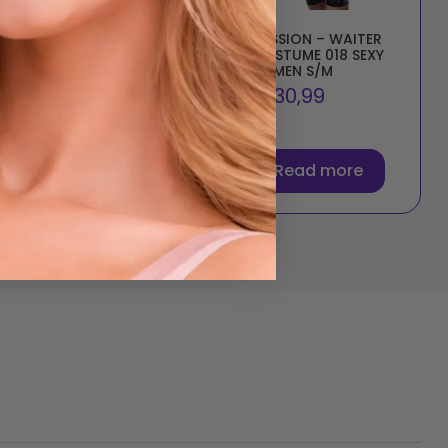
CONFORTEX –
PASSION – WAITER
DISPOSABLE
COSTUME 018 SEXY
HYGIENIC SHEETS,
BY MEN S/M
INDIVIDUAL BAG
€
30,99
€
2,99
Read more
Read more