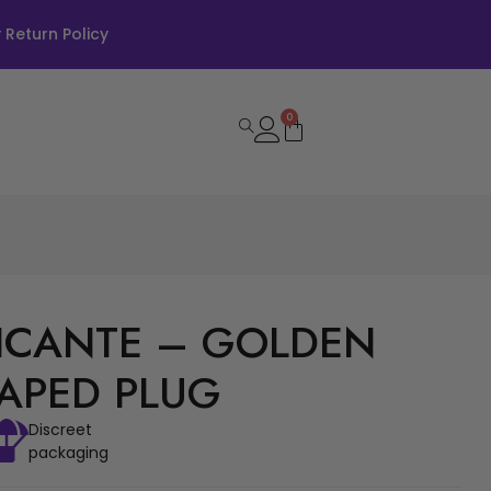
Return Policy
0
PICANTE – GOLDEN
HAPED PLUG
Discreet
packaging