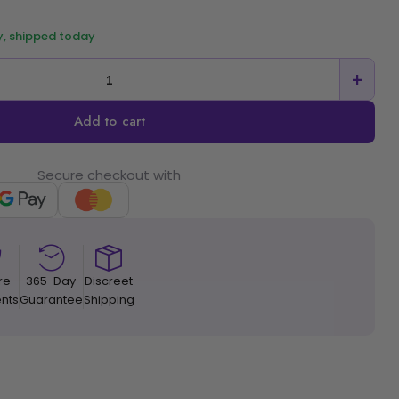
y, shipped today
+
Add to cart
Secure checkout with
re
365-Day
Discreet
nts
Guarantee
Shipping