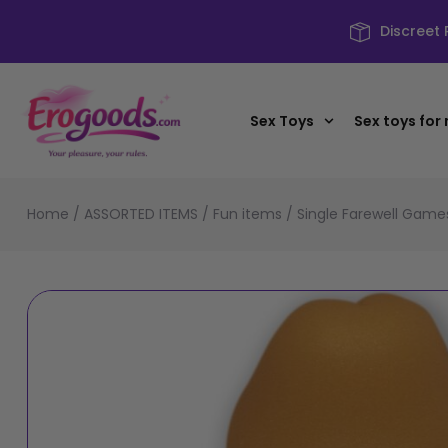
Discreet
Sex Toys
Sex toys for
Home
/
ASSORTED ITEMS
/
Fun items
/
Single Farewell Game