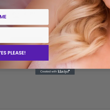
EXTASE SENSUAL –
SPENCER FLEETWOOD
e
TRICK OR TREAT
– AFTER DINNER
CHEST
NIPPLES 8 UNITS
€
40,99
€
8,87
Add to cart
Add to cart
YES PLEASE!