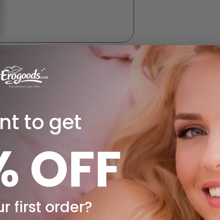
t to get
% OFF
r first order?