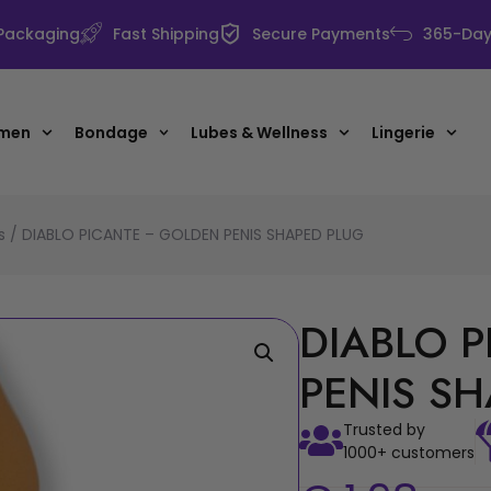
 Packaging
Fast Shipping
Secure Payments
365-Day 
 men
Bondage
Lubes & Wellness
Lingerie
s
/ DIABLO PICANTE – GOLDEN PENIS SHAPED PLUG
DIABLO 
PENIS S
Trusted by
1000+ customers