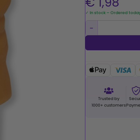
€
1,98
✓ In stock – Ordered toda
−
Trusted by
Secu
1000+ customers
Payme