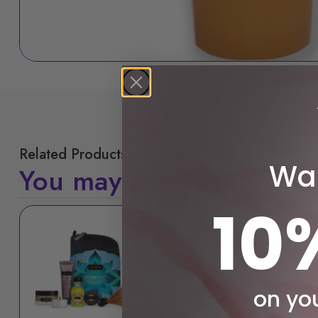
Related Products
Wan
You may also like
10
on you